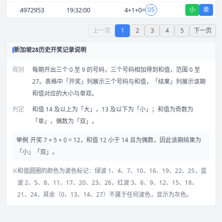
4972953
19:32:00
4
+
1
+
0
=
05
小
单
上一页
1
2
3
4
5
下一页
新加坡28历史开奖记录说明
规则
每期开出三个 0 至 9 的号码，三个号码相加得到和值，范围 0 至
27。表格中「开奖」列展示三个号码与和值，「结果」列展示该期
和值对应的大小与单双。
判定
和值 14 及以上为「大」，13 及以下为「小」；和值为奇数为
「单」，偶数为「双」。
举例
开奖 7 + 5 + 0 = 12，和值 12 小于 14 且为偶数，因此该期结果为
「小」「双」。
※
和值圆圈的颜色为波色标记：绿波 1、4、7、10、16、19、22、25，蓝
波 2、5、8、11、17、20、23、26，红波 3、6、9、12、15、18、
21、24，其余（0、13、14、27）不属于任何波色，显示为灰色。