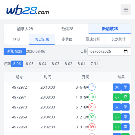
打
加拿大28
台湾28
新加坡28
预测
历史记录
走势图
露珠分析
长龙统计
新加坡28 2026-08-06 历史开奖记录 和值大小单双查询
新加坡28
2026-08-06
日期
往期
8-06
8-05
8-04
8-03
8-02
8-01
7-31
期号
时间
开奖
结果
4972972
20:10:00
3
+
6
+
8
=
17
大
单
4972971
20:08:00
1
+
0
+
9
=
10
小
双
4972970
20:06:00
6
+
7
+
8
=
21
大
单
4972969
20:04:00
3
+
2
+
2
=
07
小
单
4972968
20:02:00
3
+
3
+
3
=
09
小
单