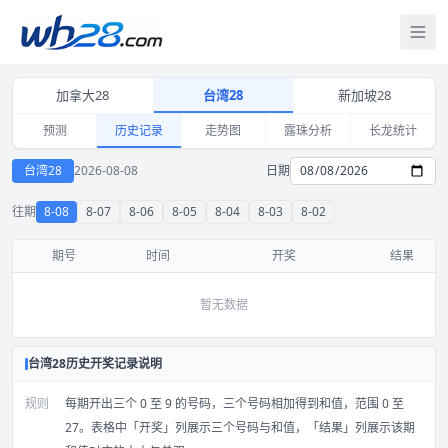
打
加拿大28
台湾28
新加坡28
预测
历史记录
走势图
露珠分析
长龙统计
台湾28 2026-08-08 历史开奖记录 和值大小单双查询
台湾28
2026-08-08
日期
往期
8-08
8-07
8-06
8-05
8-04
8-03
8-02
期号
时间
开奖
结果
暂无数据
台湾28历史开奖记录说明
规则
每期开出三个 0 至 9 的号码，三个号码相加得到和值，范围 0 至
27。表格中「开奖」列展示三个号码与和值，「结果」列展示该期