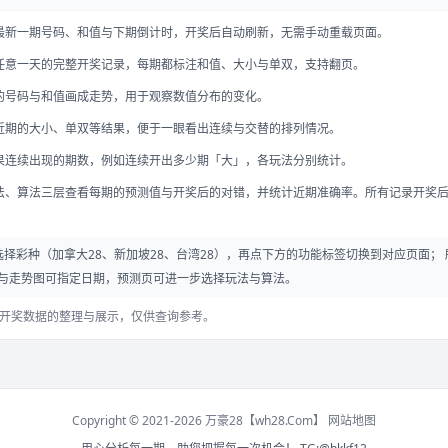
最新一期号码、和值与下期倒计时，开奖后自动刷新，无需手动重载页面。
任意一天的完整开奖记录，每期都标注和值、大小与单双，支持翻页。
的号码与和值画成走势，用于观察数值分布的变化。
近期的大小、单双等结果，便于一眼看出连续与交替的排列情况。
果连续出现的期数，例如连续开出多少期「大」，各玩法分别统计。
法、算法三层查看每期的预测值与开奖后的对错，并统计近期准确率。所有记录开奖
择彩种（加拿大28、新加坡28、台湾28），再点下方的功能标签切换到对应页面；
与走势图可指定日期，预测页可进一步选择玩法与算法。
开奖数据的整理与展示，仅供查询参考。
Copyright © 2021-2026
万豪28【wh28.Com】
网站地图