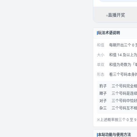
直播开奖
玩法术语说明
和值
每期开出三个 0
大小
和值 14 及以
单双
和值为奇数为「
形态
看三个号码本身
豹子
三个号码完全相同，
顺子
三个号码是连续的
对子
三个号码中恰好有
杂三
三个号码互不相同
※
上述概率按三个 0 至
本站功能与使用方法