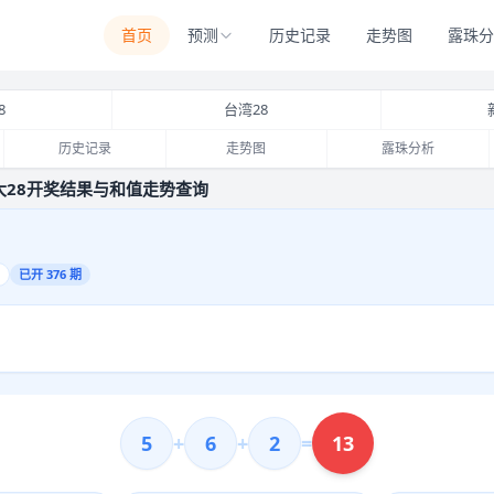
首页
预测
历史记录
走势图
露珠分
8
台湾28
历史记录
走势图
露珠分析
大28开奖结果与和值走势查询
已开 376 期
5
+
6
+
2
=
13