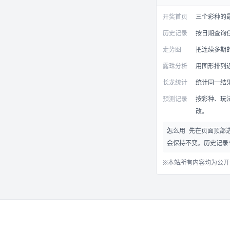
开奖首页
三个彩种的
历史记录
按日期查询
走势图
把连续多期
露珠分析
用图形排列
长龙统计
统计同一结
预测记录
按彩种、玩
改。
怎么用
先在页面顶部选
会保持不变。历史记录
※
本站所有内容均为公开