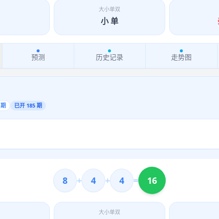
大小单双
小 单
预测
历史记录
走势图
 期
已开 185 期
8
+
4
+
4
=
16
大小单双