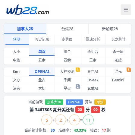
打
加拿大28
台湾28
新加坡28
预测
历史记录
走势图
露珠分析
长龙统计
加拿大28单双预测 OPENAI 近期命中记录与准确率
大小
单双
组合
杀组合
杀一尾
中边
五余
四余
三余
龙虎
1
3
Kimi
OPENAI
大神预测
豆包AI
混元
文心
盘古
千问
DSeek
Gemini
2
清言
太初
星火
玄武AI
当前游戏
算法
加拿大28
OPENAI
单双
第 3467803 期开奖还有
分
秒
00
00
+
+
=
5
2
4
11
当前统计期数：
30
准确率：
43.33%
错误：
17
期