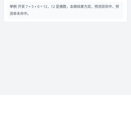
举例
开奖 7 + 5 + 0 = 12，12 是偶数，本期结果为双，预测双命中、预
测单未命中。