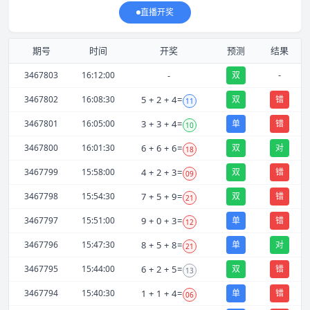
直播开奖
期号
时间
开奖
预测
结果
-
3467803
16:12:00
-
双
3467802
16:08:30
5
+
2
+
4
=
双
错
11
3467801
16:05:00
3
+
3
+
4
=
单
错
10
3467800
16:01:30
6
+
6
+
6
=
双
对
18
3467799
15:58:00
4
+
2
+
3
=
双
错
09
3467798
15:54:30
7
+
5
+
9
=
双
错
21
3467797
15:51:00
9
+
0
+
3
=
单
错
12
3467796
15:47:30
8
+
5
+
8
=
单
对
21
3467795
15:44:00
6
+
2
+
5
=
双
错
13
3467794
15:40:30
1
+
1
+
4
=
单
错
06