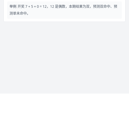
举例
开奖 7 + 5 + 0 = 12，12 是偶数，本期结果为双，预测双命中、预
测单未命中。