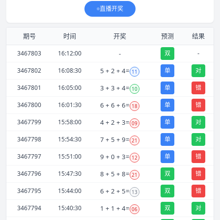
直播开奖
期号
时间
开奖
预测
结果
-
3467803
16:12:00
-
双
3467802
16:08:30
5
+
2
+
4
=
单
对
11
3467801
16:05:00
3
+
3
+
4
=
单
错
10
3467800
16:01:30
6
+
6
+
6
=
单
错
18
3467799
15:58:00
4
+
2
+
3
=
单
对
09
3467798
15:54:30
7
+
5
+
9
=
单
对
21
3467797
15:51:00
9
+
0
+
3
=
单
错
12
3467796
15:47:30
8
+
5
+
8
=
双
错
21
3467795
15:44:00
6
+
2
+
5
=
双
错
13
3467794
15:40:30
1
+
1
+
4
=
双
对
06