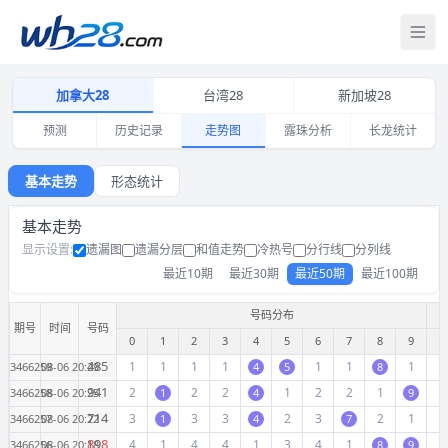
打
加拿大28
台湾28
新加坡28
预测
历史记录
走势图
露珠分析
长龙统计
加拿大28开奖走势图 三球号码分布与和值大小单双走势
基本走势
形态统计
基本走势
显示设置:
遗漏图
遗漏分层
和值走势
冷热号
分行线
分列线
最近10期
最近30期
最近50期
最近100期
号码分布
期号
时间
号码
0
1
2
3
4
5
6
7
8
9
0
4
8
5
1
1
1
1
1
1
1
1
3466259
08-06 20:29
4
5
8
9
4
1
2
2
2
1
2
2
1
2
3466258
08-06 20:25
1
4
9
7
1
4
3
3
3
2
3
2
1
3
3466257
08-06 20:22
1
4
7
8
9
8
4
1
4
4
1
3
4
1
4
3466256
08-06 20:18
8
9