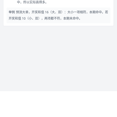
中，所以实际高得多。
举例
预测大单，开奖和值 16（大、双）：大小一项相符，本期命中。若
开奖和值 10（小、双），两项都不符，本期未命中。