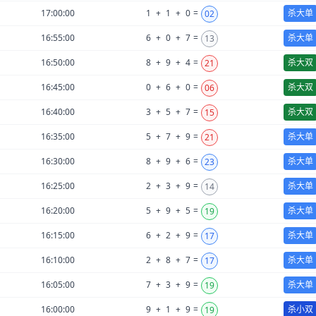
17:00:00
1
+
1
+
0
=
杀大单
02
16:55:00
6
+
0
+
7
=
杀大单
13
16:50:00
8
+
9
+
4
=
杀大双
21
16:45:00
0
+
6
+
0
=
杀大双
06
16:40:00
3
+
5
+
7
=
杀大双
15
16:35:00
5
+
7
+
9
=
杀大单
21
16:30:00
8
+
9
+
6
=
杀大单
23
16:25:00
2
+
3
+
9
=
杀大单
14
16:20:00
5
+
9
+
5
=
杀大单
19
16:15:00
6
+
2
+
9
=
杀大单
17
16:10:00
2
+
8
+
7
=
杀大单
17
16:05:00
7
+
3
+
9
=
杀大单
19
16:00:00
9
+
1
+
9
=
杀小双
19