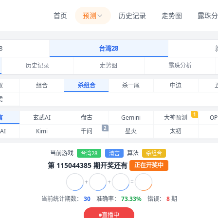
首页
预测
历史记录
走势图
露珠分
8
台湾28
历史记录
走势图
露珠分析
言 近期命中记录与准确率
双
组合
杀组合
杀一尾
中边
虎
1
言
玄武AI
盘古
Gemini
大神预测
OP
2
AI
Kimi
千问
星火
太初
当前游戏
算法
台湾28
清言
杀组合
第 115044385 期开奖还有
正在开奖中
+
+
=
当前统计期数：
30
准确率：
73.33%
错误：
8
期
直播中