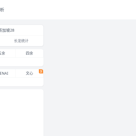
析
新加坡28
长龙统计
五余
四余
3
ENAI
文心