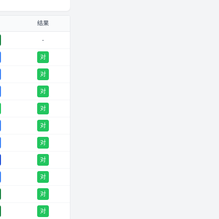
结果
-
对
对
对
对
对
对
对
对
对
对