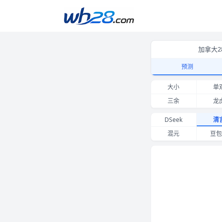
加拿大2
预测
台湾28杀组合预测 清
大小
单
三余
龙
DSeek
清
混元
豆包