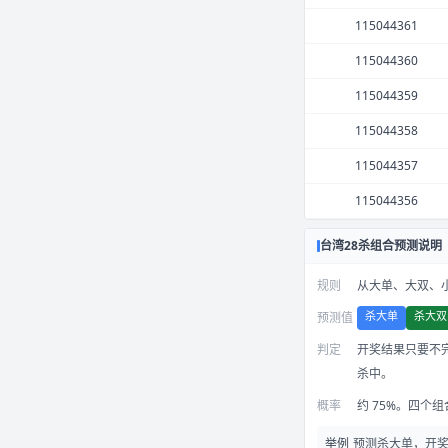
115044361
115044360
115044359
115044358
115044357
115044356
台湾28杀组合预测说明
规则
从大单、大双、
杀大单
杀大双
预测值
判定
开奖结果只要不
杀中。
概率
约 75%。四个
举例
预测杀大单，开奖