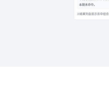
本期未命中。
※
结果列会显示杀中组合