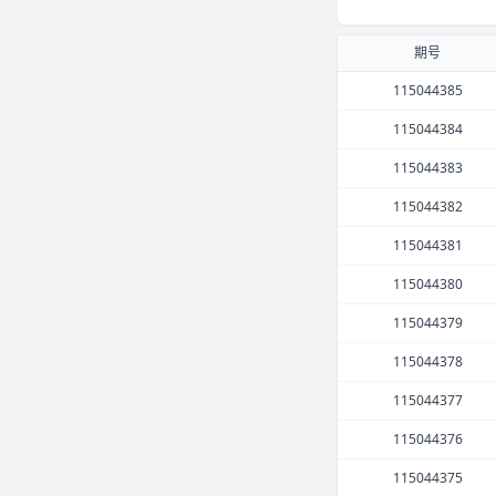
期号
115044385
115044384
115044383
115044382
115044381
115044380
115044379
115044378
115044377
115044376
115044375