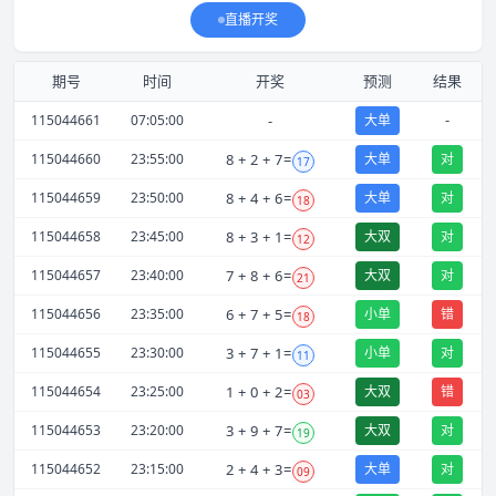
直播开奖
期号
时间
开奖
预测
结果
-
115044661
07:05:00
-
大单
115044660
23:55:00
8
+
2
+
7
=
大单
对
17
115044659
23:50:00
8
+
4
+
6
=
大单
对
18
115044658
23:45:00
8
+
3
+
1
=
大双
对
12
115044657
23:40:00
7
+
8
+
6
=
大双
对
21
115044656
23:35:00
6
+
7
+
5
=
小单
错
18
115044655
23:30:00
3
+
7
+
1
=
小单
对
11
115044654
23:25:00
1
+
0
+
2
=
大双
错
03
115044653
23:20:00
3
+
9
+
7
=
大双
对
19
115044652
23:15:00
2
+
4
+
3
=
大单
对
09