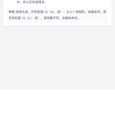
中，所以实际高得多。
举例
预测大单，开奖和值 16（大、双）：大小一项相符，本期命中。若
开奖和值 10（小、双），两项都不符，本期未命中。