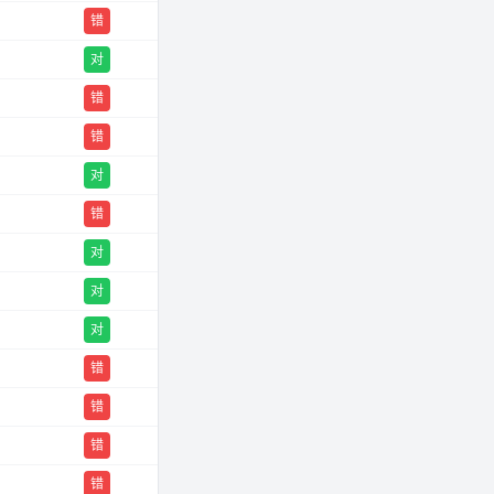
错
对
错
错
对
错
对
对
对
错
错
错
错