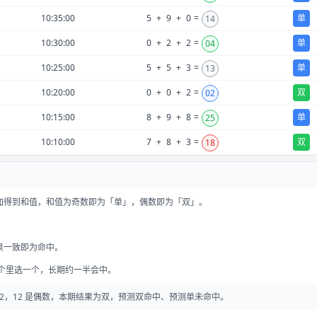
10:35:00
5
+
9
+
0
=
单
14
10:30:00
0
+
2
+
2
=
单
04
10:25:00
5
+
5
+
3
=
单
13
10:20:00
0
+
0
+
2
=
双
02
10:15:00
8
+
9
+
8
=
单
25
10:10:00
7
+
8
+
3
=
双
18
加得到和值，和值为奇数即为「单」，偶数即为「双」。
果一致即为命中。
两个里选一个，长期约一半会中。
 0 = 12，12 是偶数，本期结果为双，预测双命中、预测单未命中。