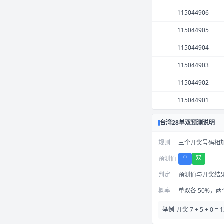
115044906
115044905
115044904
115044903
115044902
115044901
台湾28单双预测说明
规则
三个开奖号码相
单
双
预测值
判定
预测值与开奖结
概率
单双各 50%，
举例
开奖 7 + 5 +