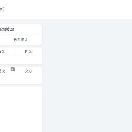
析
新加坡28
长龙统计
五余
四余
2
星火
文心