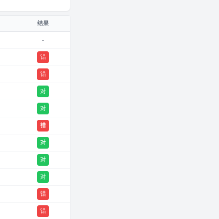
结果
-
错
错
对
对
错
对
对
对
错
错