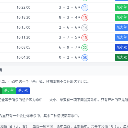
10:22:00
3
+
2
+
6
=
杀小单
11
10:18:30
8
+
3
+
4
=
杀小单
15
10:15:00
2
+
6
+
6
=
杀大单
14
10:11:30
3
+
7
+
5
=
杀大单
15
10:08:05
6
+
9
+
7
=
杀小双
22
10:04:30
0
+
2
+
6
=
杀大双
08
明
小单、小双中选一个「杀」掉，预期本期不会开出这个组合。
杀小单
杀小双
完全等于所杀的组合即为命中——大小、单双有一项不同就算杀中。只有开出的正是
组合里只有一个会让你未杀中，其余三种情况都算杀中。
和值 16（大、双）：单双一项不同，杀中单双，本期命中。若开奖和值 15（大、