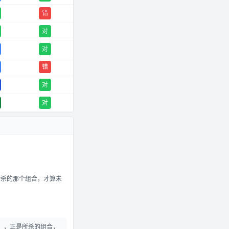
错
对
对
错
对
对
所杀的那个组合，才算未
单），正是所杀的组合，