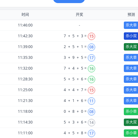
时间
开奖
预测
11:46:00
-
杀大单
11:42:30
7
+
5
+
3
=
杀小双
15
11:39:00
2
+
5
+
1
=
杀大双
08
11:35:30
3
+
9
+
5
=
杀大单
17
11:32:00
7
+
4
+
5
=
杀大单
16
11:28:30
5
+
5
+
6
=
杀大单
16
11:25:00
4
+
4
+
7
=
杀大单
15
11:21:30
4
+
1
+
6
=
杀大单
11
11:18:00
0
+
8
+
0
=
杀小单
08
11:14:30
5
+
3
+
6
=
杀大双
14
11:11:00
4
+
5
+
8
=
杀小单
17