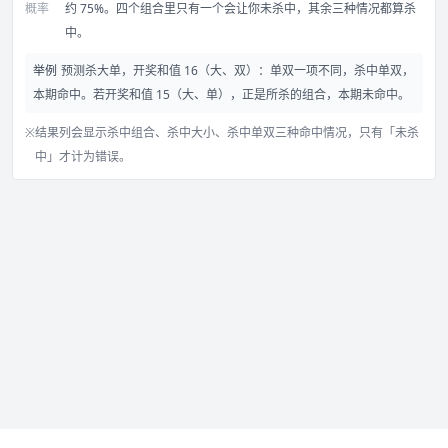
概率
约 75%。四个组合里只有一个会让你未杀中，其余三种情况都算杀
中。
举例
预测杀大单，开奖和值 16（大、双）：单双一项不同，杀中单双，
本期命中。若开奖和值 15（大、单），正是所杀的组合，本期未命中。
※
结果列会显示杀中组合、杀中大小、杀中单双三种命中情况，只有「未杀
中」才计为错误。