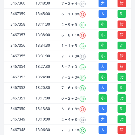
3467360
13:48:30
7
+
2
+
4
=
大
错
13
3467359
13:45:00
6
+
1
+
8
=
大
对
15
3467358
13:41:30
2
+
9
+
5
=
小
错
16
3467357
13:38:00
6
+
8
+
1
=
小
错
15
3467356
13:34:30
1
+
1
+
5
=
小
对
07
3467355
13:31:00
7
+
7
+
0
=
小
错
14
3467354
13:27:30
5
+
2
+
0
=
大
错
07
3467353
13:24:00
7
+
3
+
0
=
小
对
10
3467352
13:20:30
7
+
6
+
6
=
大
对
19
3467351
13:17:00
0
+
2
+
2
=
小
对
04
3467350
13:13:30
5
+
8
+
8
=
大
对
21
3467349
13:10:00
2
+
4
+
8
=
大
对
14
3467348
13:06:30
7
+
2
+
1
=
大
错
10