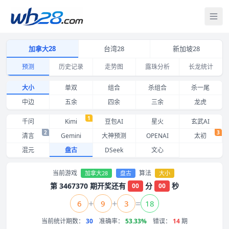
打
加拿大28
台湾28
新加坡28
预测
历史记录
走势图
露珠分析
长龙统计
加拿大28大小预测 盘古 近期命中记录与准确率
大小
单双
组合
杀组合
杀一尾
中边
五余
四余
三余
龙虎
1
千问
Kimi
豆包AI
星火
玄武AI
2
3
清言
Gemini
大神预测
OPENAI
太初
混元
盘古
DSeek
文心
当前游戏
算法
加拿大28
盘古
大小
第 3467370 期开奖还有
分
秒
00
00
+
+
=
6
9
3
18
当前统计期数：
30
准确率：
53.33%
错误：
14
期