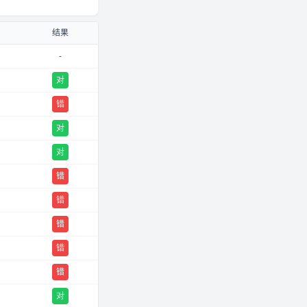
结果
-
对
错
对
对
错
错
错
错
错
对