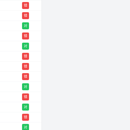
错
错
对
错
对
错
错
错
对
错
对
错
对