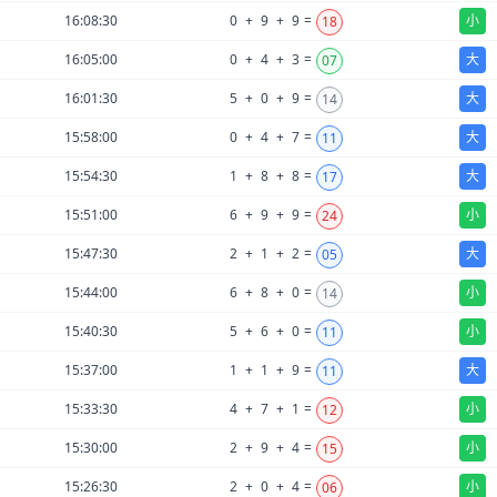
16:08:30
0
+
9
+
9
=
小
18
16:05:00
0
+
4
+
3
=
大
07
16:01:30
5
+
0
+
9
=
大
14
15:58:00
0
+
4
+
7
=
大
11
15:54:30
1
+
8
+
8
=
大
17
15:51:00
6
+
9
+
9
=
小
24
15:47:30
2
+
1
+
2
=
大
05
15:44:00
6
+
8
+
0
=
小
14
15:40:30
5
+
6
+
0
=
小
11
15:37:00
1
+
1
+
9
=
大
11
15:33:30
4
+
7
+
1
=
小
12
15:30:00
2
+
9
+
4
=
小
15
15:26:30
2
+
0
+
4
=
小
06