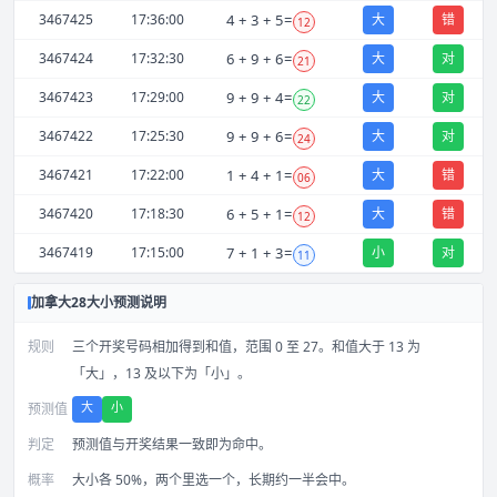
3467425
17:36:00
4
+
3
+
5
=
大
错
12
3467424
17:32:30
6
+
9
+
6
=
大
对
21
3467423
17:29:00
9
+
9
+
4
=
大
对
22
3467422
17:25:30
9
+
9
+
6
=
大
对
24
3467421
17:22:00
1
+
4
+
1
=
大
错
06
3467420
17:18:30
6
+
5
+
1
=
大
错
12
3467419
17:15:00
7
+
1
+
3
=
小
对
11
加拿大28大小预测说明
规则
三个开奖号码相加得到和值，范围 0 至 27。和值大于 13 为
「大」，13 及以下为「小」。
大
小
预测值
判定
预测值与开奖结果一致即为命中。
概率
大小各 50%，两个里选一个，长期约一半会中。