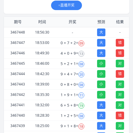
直播开奖
期号
时间
开奖
预测
结果
-
3467448
18:56:30
-
大
3467447
18:53:00
0
+
7
+
2
=
大
错
09
3467446
18:49:30
4
+
0
+
9
=
大
错
13
3467445
18:46:00
5
+
2
+
1
=
小
对
08
3467444
18:42:30
9
+
4
+
7
=
小
错
20
3467443
18:39:00
0
+
8
+
0
=
小
对
08
3467442
18:35:30
1
+
9
+
1
=
小
对
11
3467441
18:32:00
6
+
5
+
8
=
大
对
19
3467440
18:28:30
1
+
2
+
5
=
大
错
08
3467439
18:25:00
9
+
1
+
8
=
大
对
18