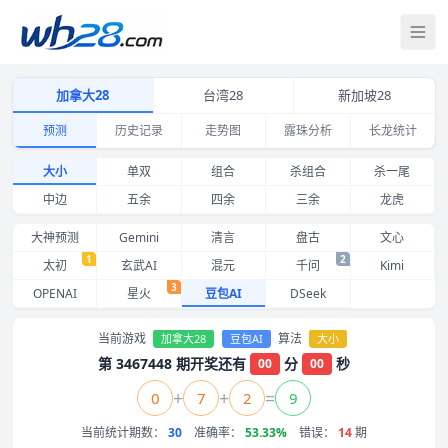
打
加拿大28
台湾28
新加坡28
预测
历史记录
走势图
露珠分析
长龙统计
加拿大28大小预测 豆包AI 近期命中记录与准确率
大小
单双
组合
杀组合
杀一尾
中边
五余
四余
三余
龙虎
大神预测
Gemini
清言
盘古
文心
1
2
太初
玄武AI
混元
千问
Kimi
3
OPENAI
星火
豆包AI
DSeek
当前游戏
算法
加拿大28
豆包AI
大小
第 3467448 期开奖还有
分
秒
00
00
+
+
=
0
7
2
9
当前统计期数：
30
准确率：
53.33%
错误：
14
期