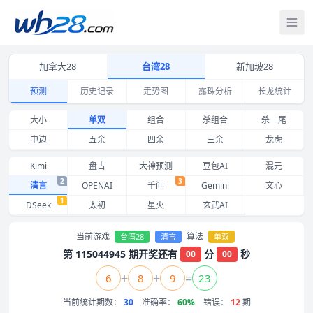
打
加拿大28
台湾28
新加坡28
预测
历史记录
走势图
露珠分析
长龙统计
台湾28单双预测 清言 近期命中记录与准确率
大小
单双
组合
杀组合
杀一尾
中边
五余
四余
三余
龙虎
Kimi
盘古
大神预测
豆包AI
混元
2
3
清言
OPENAI
千问
Gemini
文心
1
DSeek
太初
星火
玄武AI
当前游戏
算法
台湾28
清言
单双
第 115044945 期开奖还有
分
秒
00
00
+
+
=
6
8
9
23
当前统计期数：
30
准确率：
60%
错误：
12
期