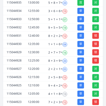
115044935
13:00:00
5
+
8
+
7
=
双
对
20
115044934
12:55:00
3
+
6
+
6
=
单
对
15
115044933
12:50:00
5
+
1
+
1
=
单
对
07
115044932
12:45:00
9
+
5
+
5
=
单
对
19
115044931
12:40:00
8
+
2
+
2
=
单
错
12
115044930
12:35:00
1
+
1
+
6
=
单
错
08
115044929
12:30:00
2
+
7
+
7
=
单
错
16
115044928
12:25:00
8
+
3
+
9
=
单
错
20
115044927
12:20:00
2
+
2
+
1
=
单
对
05
115044926
12:15:00
2
+
5
+
8
=
单
对
15
115044925
12:10:00
9
+
4
+
2
=
单
对
15
115044924
12:05:00
4
+
1
+
8
=
单
对
13
115044923
12:00:00
7
+
2
+
3
=
单
错
12