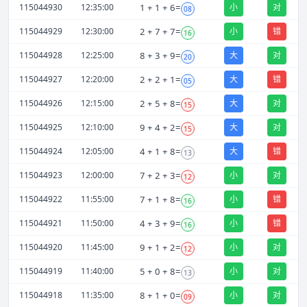
115044930
12:35:00
1
+
1
+
6
=
小
对
08
115044929
12:30:00
2
+
7
+
7
=
小
错
16
115044928
12:25:00
8
+
3
+
9
=
大
对
20
115044927
12:20:00
2
+
2
+
1
=
大
错
05
115044926
12:15:00
2
+
5
+
8
=
大
对
15
115044925
12:10:00
9
+
4
+
2
=
大
对
15
115044924
12:05:00
4
+
1
+
8
=
大
错
13
115044923
12:00:00
7
+
2
+
3
=
小
对
12
115044922
11:55:00
7
+
1
+
8
=
小
错
16
115044921
11:50:00
4
+
3
+
9
=
小
错
16
115044920
11:45:00
9
+
1
+
2
=
小
对
12
115044919
11:40:00
5
+
0
+
8
=
小
对
13
115044918
11:35:00
8
+
1
+
0
=
小
对
09