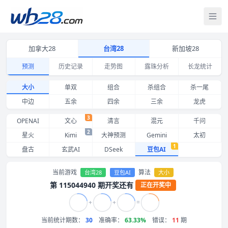
打
加拿大28
台湾28
新加坡28
预测
历史记录
走势图
露珠分析
长龙统计
台湾28大小预测 豆包AI 近期命中记录与准确率
大小
单双
组合
杀组合
杀一尾
中边
五余
四余
三余
龙虎
3
OPENAI
文心
清言
混元
千问
2
星火
Kimi
大神预测
Gemini
太初
1
盘古
玄武AI
DSeek
豆包AI
当前游戏
算法
台湾28
豆包AI
大小
第 115044940 期开奖还有
正在开奖中
+
+
=
当前统计期数：
30
准确率：
63.33%
错误：
11
期