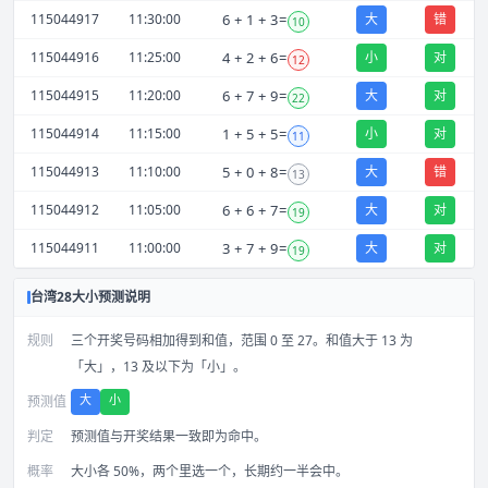
115044917
11:30:00
6
+
1
+
3
=
大
错
10
115044916
11:25:00
4
+
2
+
6
=
小
对
12
115044915
11:20:00
6
+
7
+
9
=
大
对
22
115044914
11:15:00
1
+
5
+
5
=
小
对
11
115044913
11:10:00
5
+
0
+
8
=
大
错
13
115044912
11:05:00
6
+
6
+
7
=
大
对
19
115044911
11:00:00
3
+
7
+
9
=
大
对
19
台湾28大小预测说明
规则
三个开奖号码相加得到和值，范围 0 至 27。和值大于 13 为
「大」，13 及以下为「小」。
大
小
预测值
判定
预测值与开奖结果一致即为命中。
概率
大小各 50%，两个里选一个，长期约一半会中。