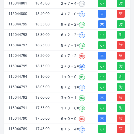
115044801
18:45:00
2
+
7
+
4
=
小
对
13
115044800
18:40:00
4
+
7
+
0
=
大
错
11
115044799
18:35:00
9
+
8
+
2
=
大
对
19
115044798
18:30:00
6
+
2
+
3
=
小
对
11
115044797
18:25:00
8
+
7
+
1
=
小
错
16
115044796
18:20:00
0
+
7
+
2
=
大
错
09
115044795
18:15:00
2
+
0
+
3
=
小
对
05
115044794
18:10:00
1
+
0
+
0
=
小
对
01
115044793
18:05:00
8
+
2
+
1
=
小
对
11
115044792
18:00:00
3
+
0
+
1
=
大
错
04
115044791
17:55:00
1
+
3
+
6
=
小
对
10
115044790
17:50:00
6
+
0
+
0
=
大
错
06
115044789
17:45:00
8
+
5
+
4
=
小
错
17